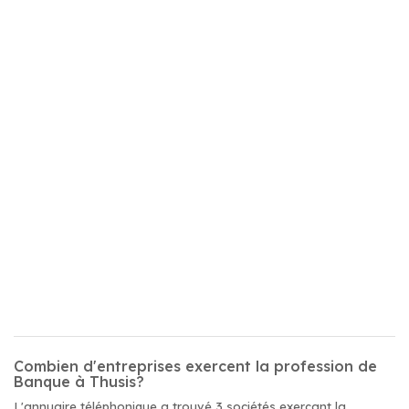
Combien d'entreprises exercent la profession de
Banque à Thusis?
L'annuaire téléphonique a trouvé 3 sociétés exerçant la