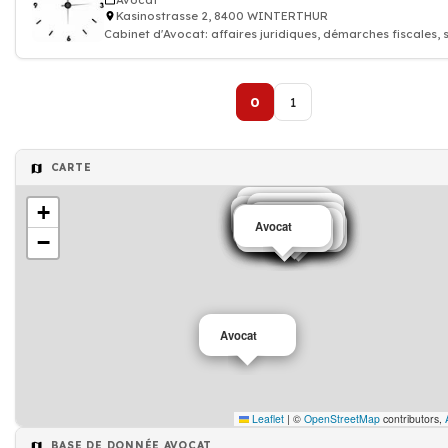
Avocat
Kasinostrasse 2, 8400 WINTERTHUR
Cabinet d'Avocat: affaires juridiques, démarches fiscales, 
contractuelles et co
0
1
CARTE
+
Avocat
Avocat
Avocat
Avocat
Avocat
Avocat
Avocat
Avocat
Avocat
Avocat
Avocat
Avocat
Avocat
Avocat
Avocat
Avocat
Avocat
Avocat
Avocat
−
Avocat
Leaflet
|
©
OpenStreetMap
contributors,
BASE DE DONNÉE AVOCAT