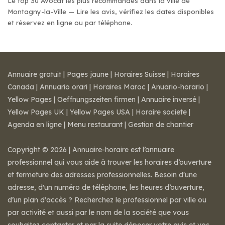
Le top 30 Avocat les plus recommandés dans la ville de
Montagny-la-Ville — Lire les avis, vérifiez les dates disponibles
et réservez en ligne ou par téléphone.
Annuaire gratuit
|
Pages jaune
|
Horaires Suisse
|
Horaires
Canada
|
Annuario orari
|
Horaires Maroc
|
Anuario-horario
|
Yellow Pages
|
Oeffnungszeiten firmen
|
Annuaire inversé
|
Yellow Pages UK
|
Yellow Pages USA
|
Horaire societe
|
Agenda en ligne
|
Menu restaurant
|
Gestion de chantier
Copyright © 2026 | Annuaire-horaire est l’annuaire
professionnel qui vous aide à trouver les horaires d’ouverture
et fermeture des adresses professionnelles. Besoin d'une
adresse, d'un numéro de téléphone, les heures d’ouverture,
d’un plan d'accès ? Recherchez le professionnel par ville ou
par activité et aussi par le nom de la société que vous