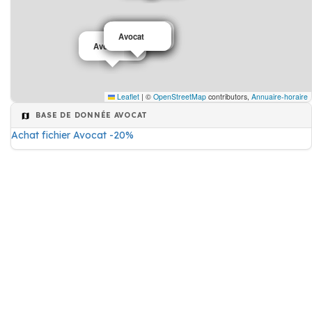
Avocat
Avocat
Avocat
Avocat
Avocat
Leaflet
|
©
OpenStreetMap
contributors,
Annuaire-horaire
BASE DE DONNÉE AVOCAT
Achat fichier Avocat -20%