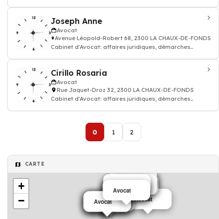
démarches fiscales, sociales, contractuel
Joseph Anne
Avocat
Avenue Léopold-Robert 68, 2300 LA CHAUX-DE-FONDS
Cabinet d'Avocat: affaires juridiques, démarches
fiscales, sociales, contractuelles et co
Cirillo Rosaria
Avocat
Rue Jaquet-Droz 32, 2300 LA CHAUX-DE-FONDS
Cabinet d'Avocat: affaires juridiques, démarches
fiscales, sociales, contractuelles et co
0
1
2
CARTE
Avocat
+
Avocat
Avocat
Avocat
Avocat
Avocat
Avocat
Avocat
Avocat
−
Avocat
Avocat
Avocat
Avocat
Avocat
Avocat