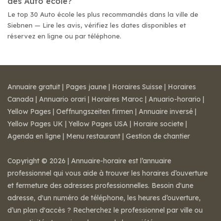
des Auto école?
Le top 30 Auto école les plus recommandés dans la ville de
Siebnen — Lire les avis, vérifiez les dates disponibles et
réservez en ligne ou par téléphone.
Annuaire gratuit
|
Pages jaune
|
Horaires Suisse
|
Horaires
Canada
|
Annuario orari
|
Horaires Maroc
|
Anuario-horario
|
Yellow Pages
|
Oeffnungszeiten firmen
|
Annuaire inversé
|
Yellow Pages UK
|
Yellow Pages USA
|
Horaire societe
|
Agenda en ligne
|
Menu restaurant
|
Gestion de chantier
Copyright © 2026 | Annuaire-horaire est l’annuaire
professionnel qui vous aide à trouver les horaires d’ouverture
et fermeture des adresses professionnelles. Besoin d'une
adresse, d'un numéro de téléphone, les heures d’ouverture,
d’un plan d'accès ? Recherchez le professionnel par ville ou