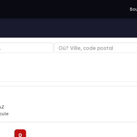
Bou
AZ
cule
0