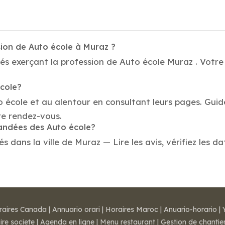
sion de Auto école à Muraz ?
és exerçant la profession de Auto école Muraz . Votre 
école?
o école et au alentour en consultant leurs pages. Gui
re rendez-vous.
mandées des Auto école?
dans la ville de Muraz — Lire les avis, vérifiez les da
raires Canada
|
Annuario orari
|
Horaires Maroc
|
Anuario-horario
|
ire societe
|
Agenda en ligne
|
Menu restaurant
|
Gestion de chantie