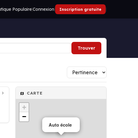
tique Populaire
|
Connexion
|
|
Inscription gratuite
Trouver
CARTE
+
−
Auto école