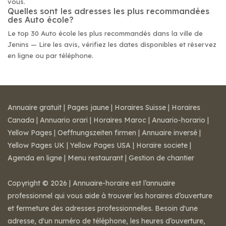
vous.
Quelles sont les adresses les plus recommandées
des Auto école?
Le top 30 Auto école les plus recommandés dans la ville de
Jenins — Lire les avis, vérifiez les dates disponibles et réservez
en ligne ou par téléphone.
Annuaire gratuit
|
Pages jaune
|
Horaires Suisse
|
Horaires
Canada
|
Annuario orari
|
Horaires Maroc
|
Anuario-horario
|
Yellow Pages
|
Oeffnungszeiten firmen
|
Annuaire inversé
|
Yellow Pages UK
|
Yellow Pages USA
|
Horaire societe
|
Agenda en ligne
|
Menu restaurant
|
Gestion de chantier
Copyright © 2026 | Annuaire-horaire est l’annuaire
professionnel qui vous aide à trouver les horaires d’ouverture
et fermeture des adresses professionnelles. Besoin d'une
adresse, d'un numéro de téléphone, les heures d’ouverture,