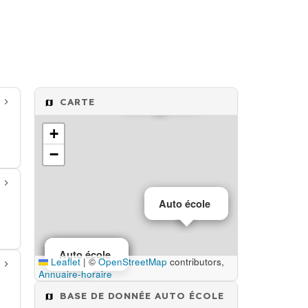
Auto école
CARTE
+
−
Auto école
Auto école
Auto école
Leaflet
|
©
OpenStreetMap
contributors,
Annuaire-horaire
BASE DE DONNÉE AUTO ÉCOLE