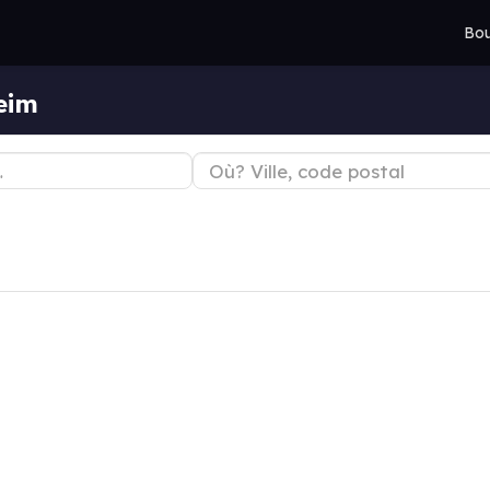
Bou
eim