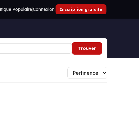
tique Populaire
|
Connexion
|
|
Inscription gratuite
Trouver