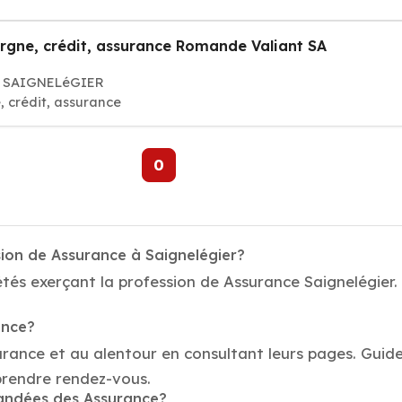
rgne, crédit, assurance Romande Valiant SA
350 SAIGNELéGIER
 crédit, assurance
0
sion de Assurance à Saignelégier?
tés exerçant la profession de Assurance Saignelégier. 
ance?
urance et au alentour en consultant leurs pages. Guid
prendre rendez-vous.
mandées des Assurance?