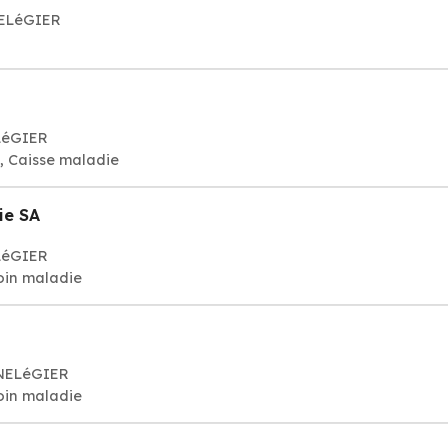
NELéGIER
ELéGIER
, Caisse maladie
ie SA
ELéGIER
oin maladie
GNELéGIER
oin maladie