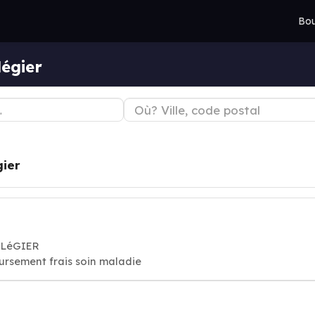
Bou
égier
gier
NELéGIER
ursement frais soin maladie