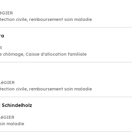
LéGIER
otection civile, remboursement soin maladie
ra
R
 chômage, Caisse d'allocation familiale
ELéGIER
otection civile, remboursement soin maladie
 Schindelholz
ELéGIER
oin maladie