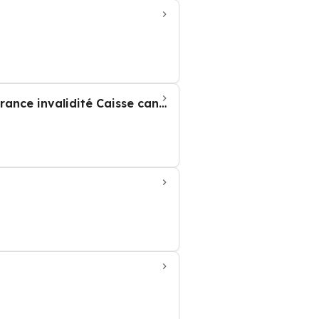
Office des assurances sociales Caisse de compensation AVS Office cantonal de l'assurance invalidité Caisse cantonale d'a