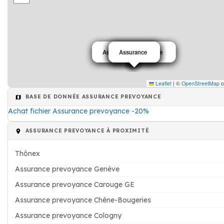
Assurance prevoyance
Assurance prevoyance
Assurance prevoyance
Assurance
Assurance
Assurance
Assurance
Assurance
Leaflet
|
©
OpenStreetMap
c
BASE DE DONNÉE ASSURANCE PREVOYANCE
Achat fichier Assurance prevoyance -20%
ASSURANCE PREVOYANCE À PROXIMITÉ
Thônex
Assurance prevoyance Genève
Assurance prevoyance Carouge GE
Assurance prevoyance Chêne-Bougeries
Assurance prevoyance Cologny