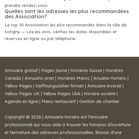
prendre rendez-vous.
Quelles sont les adresses les plus recommandées
des Association?
Le top 30 Association les plus recommandés dans la ville de
Satigny — Lire les avis, vérifiez les dates disponibles et
réservez en ligne ou par téléphone.
Annuaire gratuit
|
Pages jaune
|
Horaires Suisse
|
Horaires
Canada
|
Annuario orari
|
Horaires Maroc
|
Anuario-horario
|
Yellow Pages
|
Oeffnungszeiten firmen
|
Annuaire inversé
|
Yellow Pages UK
|
Yellow Pages USA
|
Horaire societe
|
Agenda en ligne
|
Menu restaurant
|
Gestion de chantier
Copyright © 2026 | Annuaire-horaire est l’annuaire
professionnel qui vous aide à trouver les horaires d’ouverture
et fermeture des adresses professionnelles. Besoin d'une