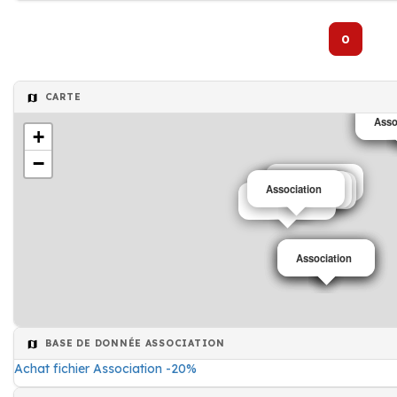
0
CARTE
Asso
Asso
+
−
Association
Association
Association
Association
Association
Association
Association
Association
Association
BASE DE DONNÉE ASSOCIATION
Achat fichier Association -20%