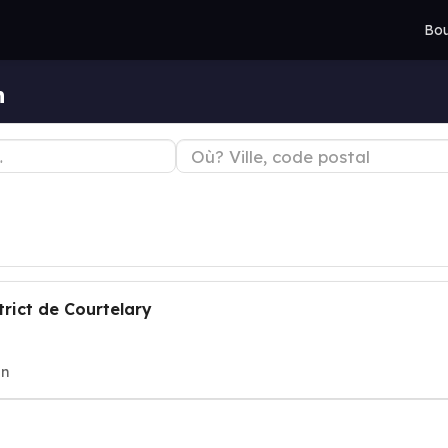
Bou
n
rict de Courtelary
on