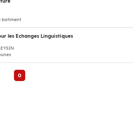
cture
e batiment
r les Echanges Linguistiques
 LEYSIN
jeunes
0