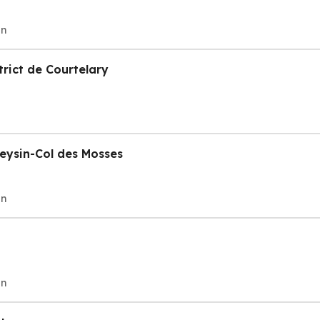
on
rict de Courtelary
Leysin-Col des Mosses
on
on