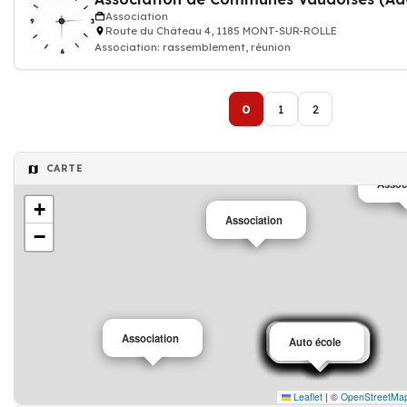
Association
Route du Château 4, 1185 MONT-SUR-ROLLE
Association: rassemblement, réunion
0
1
2
CARTE
Assoc
+
Association
−
Association
Association
Association
Aïkido
Association
Association
Association
Association
Auto école
Association
Association
Association
Association
Association
Association
Association
Association
Association
Leaflet
|
©
OpenStreetMa