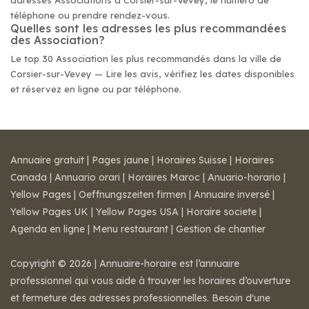
adresses Associations à Corsier-sur-Vevey, le numéro de
téléphone ou prendre rendez-vous.
Quelles sont les adresses les plus recommandées
des Association?
Le top 30 Association les plus recommandés dans la ville de
Corsier-sur-Vevey — Lire les avis, vérifiez les dates disponibles
et réservez en ligne ou par téléphone.
Annuaire gratuit
|
Pages jaune
|
Horaires Suisse
|
Horaires
Canada
|
Annuario orari
|
Horaires Maroc
|
Anuario-horario
|
Yellow Pages
|
Oeffnungszeiten firmen
|
Annuaire inversé
|
Yellow Pages UK
|
Yellow Pages USA
|
Horaire societe
|
Agenda en ligne
|
Menu restaurant
|
Gestion de chantier
Copyright © 2026 | Annuaire-horaire est l’annuaire
professionnel qui vous aide à trouver les horaires d’ouverture
et fermeture des adresses professionnelles. Besoin d'une