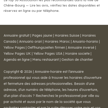
Le top 30 Association les plus recommandés dans la ville de
Chêne-Bourg — Lire les avis, vérifiez les dates disponibles et
réservez en ligne ou par téléphone.
Annuaire gratuit
|
Pages jaune
|
Horaires Suisse
|
Horaires
Canada
|
Annuario orari
|
Horaires Maroc
|
Anuario-horario
|
Yellow Pages
|
Oeffnungszeiten firmen
|
Annuaire inversé
|
Yellow Pages UK
|
Yellow Pages USA
|
Horaire societe
|
Agenda en ligne
|
Menu restaurant
|
Gestion de chantier
Copyright © 2026 | Annuaire-horaire est l’annuaire
professionnel qui vous aide à trouver les horaires d’ouverture
et fermeture des adresses professionnelles. Besoin d'une
adresse, d'un numéro de téléphone, les heures d’ouverture,
d’un plan d'accès ? Recherchez le professionnel par ville ou
par activité et aussi par le nom de la société que vous
souhaitez contacter et par la suite déposer votre avis et vos