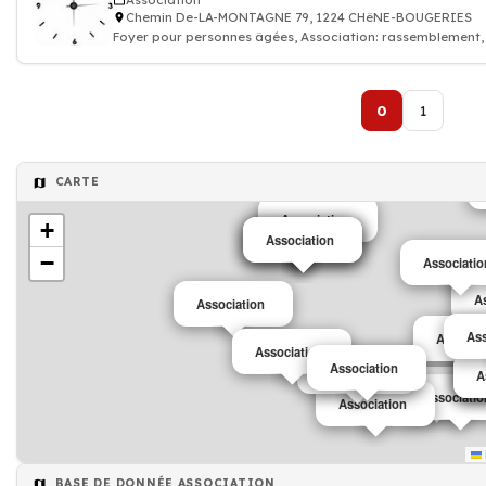
Association
Chemin De-LA-MONTAGNE 79, 1224 CHêNE-BOUGERIES
Foyer pour personnes âgées, Association: rassemblement,
0
1
CARTE
Association
+
Association
Association
Association
−
Associatio
A
Association
Ass
Associat
Association
Association
Association
A
A
A
Association
Associatio
Association
BASE DE DONNÉE ASSOCIATION