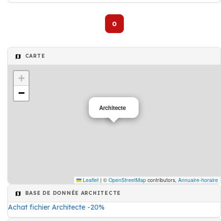
0
CARTE
+
−
Architecte
Leaflet
|
©
OpenStreetMap
contributors,
Annuaire-horaire
BASE DE DONNÉE ARCHITECTE
Achat fichier Architecte -20%