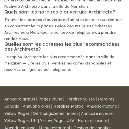
profession de Architecte Menziken. Votre recherche concernait
l'activité Architecte dans la ville de Menziken.
Quels sont les horaires d'ouverture Architecte?
Trouver les horaires d'ouverture d'un Architecte et au alentour
en consultant leurs pages. Guide des meilleures adresses
Architectes à Menziken, le numéro de téléphone ou prendre
rendez-vous.
Quelles sont les adresses les plus recommandées
des Architecte?
Le top 30 Architecte les plus recommandés dans la ville de
Menziken — Lire les avis, vérifiez les dates disponibles et
réservez en ligne ou par téléphone.
Annuaire gratuit
|
Pages jaune
|
Horaires Suisse
|
Horaires
Canada
|
Annuario orari
|
Horaires Maroc
|
Anuario-horario
|
Yellow Pages
|
Oeffnungszeiten firmen
|
Annuaire inversé
|
Yellow Pages UK
|
Yellow Pages USA
|
Horaire societe
|
Agenda en ligne
|
Menu restaurant
|
Gestion de chantier