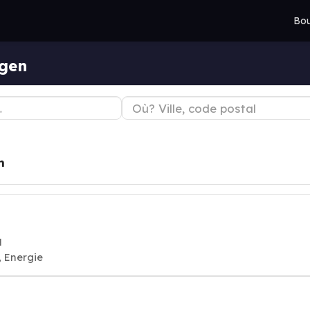
Bou
ngen
n
N
, Energie