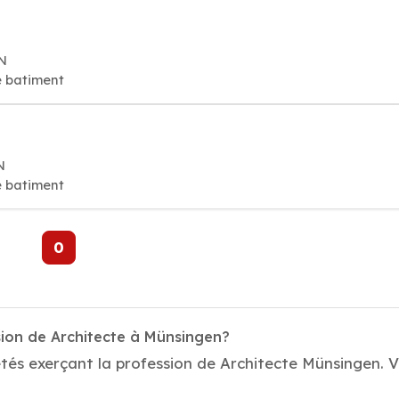
N
e batiment
N
e batiment
0
sion de Architecte à Münsingen?
tés exerçant la profession de Architecte Münsingen. Vo