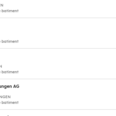
EN
e batiment
e batiment
N
e batiment
tungen AG
SINGEN
e batiment