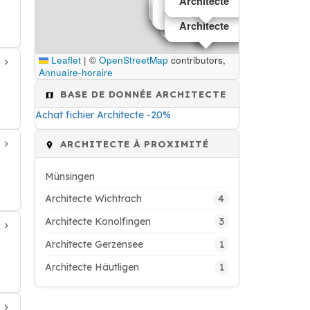
Architecte
Architecte
Architecte
Architecte
Architecte
Architecte
Architecte
Architecte
Architecte
Architecte
Leaflet
|
©
OpenStreetMap
contributors,
Annuaire-horaire
BASE DE DONNÉE ARCHITECTE
Achat fichier Architecte -20%
ARCHITECTE À PROXIMITÉ
Münsingen
4
Architecte Wichtrach
3
Architecte Konolfingen
1
Architecte Gerzensee
1
Architecte Häutligen