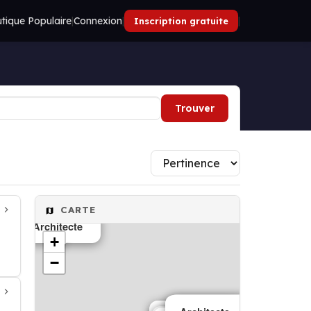
tique Populaire
|
Connexion
|
|
Inscription gratuite
Trouver
CARTE
Architecte
+
−