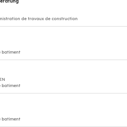
beratung
inistration de travaux de construction
e batiment
GEN
e batiment
e batiment