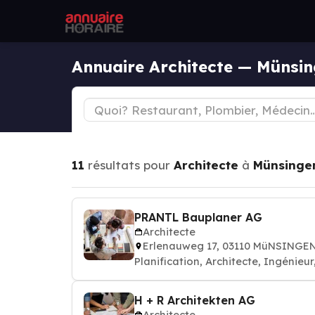
Annuaire Architecte — Münsi
11
résultats pour
Architecte
à
Münsinge
PRANTL Bauplaner AG
Architecte
Erlenauweg 17, 03110 MüNSINGE
Planification, Architecte, Ingénieur
H + R Architekten AG
Architecte