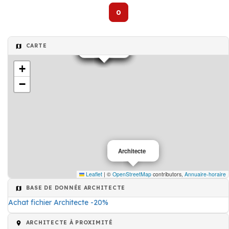
0
CARTE
Architecte
Architecte
Architecte
Architecte
+
−
Architecte
Leaflet
|
©
OpenStreetMap
contributors,
Annuaire-horaire
BASE DE DONNÉE ARCHITECTE
Achat fichier Architecte -20%
ARCHITECTE À PROXIMITÉ