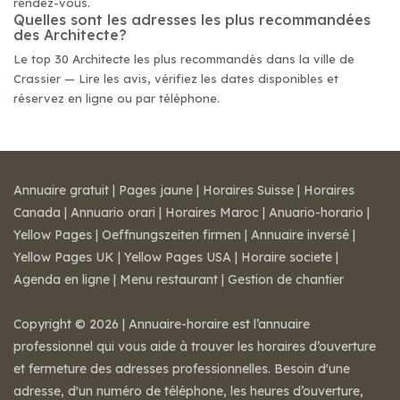
rendez-vous.
Quelles sont les adresses les plus recommandées
des Architecte?
Le top 30 Architecte les plus recommandés dans la ville de
Crassier — Lire les avis, vérifiez les dates disponibles et
réservez en ligne ou par téléphone.
Annuaire gratuit
|
Pages jaune
|
Horaires Suisse
|
Horaires
Canada
|
Annuario orari
|
Horaires Maroc
|
Anuario-horario
|
Yellow Pages
|
Oeffnungszeiten firmen
|
Annuaire inversé
|
Yellow Pages UK
|
Yellow Pages USA
|
Horaire societe
|
Agenda en ligne
|
Menu restaurant
|
Gestion de chantier
Copyright © 2026 | Annuaire-horaire est l’annuaire
professionnel qui vous aide à trouver les horaires d’ouverture
et fermeture des adresses professionnelles. Besoin d'une
adresse, d'un numéro de téléphone, les heures d’ouverture,