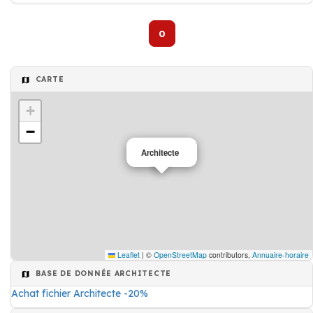
0
CARTE
+
−
Architecte
Leaflet
|
©
OpenStreetMap
contributors,
Annuaire-horaire
BASE DE DONNÉE ARCHITECTE
Achat fichier Architecte -20%