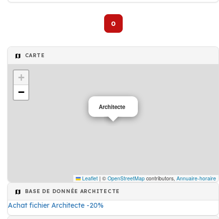
0
CARTE
+
−
Architecte
Leaflet
|
©
OpenStreetMap
contributors,
Annuaire-horaire
BASE DE DONNÉE ARCHITECTE
Achat fichier Architecte -20%