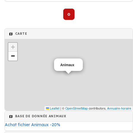
0
CARTE
+
−
Animaux
Leaflet
|
©
OpenStreetMap
contributors,
Annuaire-horaire
BASE DE DONNÉE ANIMAUX
Achat fichier Animaux -20%