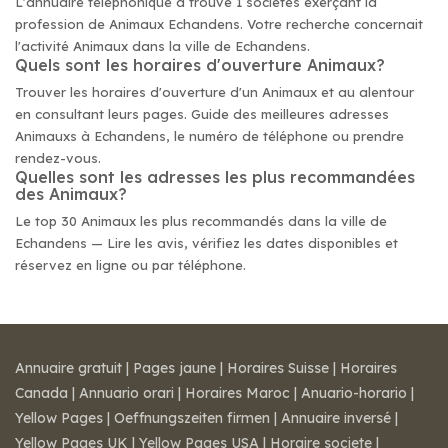
L'annuaire téléphonique a trouvé 1 sociétés exerçant la
profession de Animaux Echandens. Votre recherche concernait
l'activité Animaux dans la ville de Echandens.
Quels sont les horaires d'ouverture Animaux?
Trouver les horaires d'ouverture d'un Animaux et au alentour
en consultant leurs pages. Guide des meilleures adresses
Animauxs à Echandens, le numéro de téléphone ou prendre
rendez-vous.
Quelles sont les adresses les plus recommandées
des Animaux?
Le top 30 Animaux les plus recommandés dans la ville de
Echandens — Lire les avis, vérifiez les dates disponibles et
réservez en ligne ou par téléphone.
Annuaire gratuit
|
Pages jaune
|
Horaires Suisse
|
Horaires
Canada
|
Annuario orari
|
Horaires Maroc
|
Anuario-horario
|
Yellow Pages
|
Oeffnungszeiten firmen
|
Annuaire inversé
|
Yellow Pages UK
|
Yellow Pages USA
|
Horaire societe
|