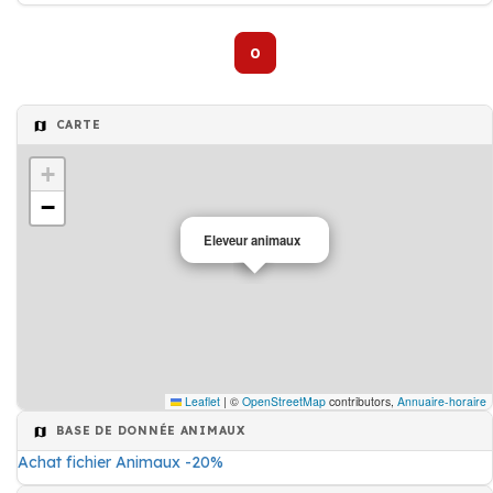
0
CARTE
+
−
Eleveur animaux
Leaflet
|
©
OpenStreetMap
contributors,
Annuaire-horaire
BASE DE DONNÉE ANIMAUX
Achat fichier Animaux -20%