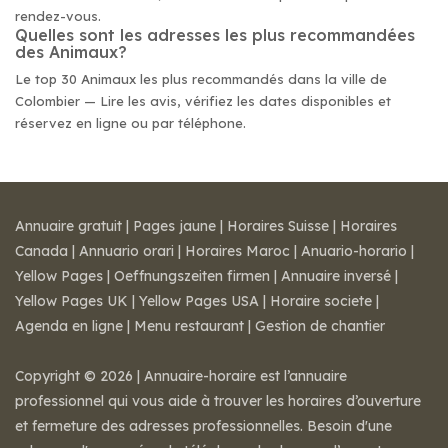
rendez-vous.
Quelles sont les adresses les plus recommandées
des Animaux?
Le top 30 Animaux les plus recommandés dans la ville de
Colombier — Lire les avis, vérifiez les dates disponibles et
réservez en ligne ou par téléphone.
Annuaire gratuit
|
Pages jaune
|
Horaires Suisse
|
Horaires
Canada
|
Annuario orari
|
Horaires Maroc
|
Anuario-horario
|
Yellow Pages
|
Oeffnungszeiten firmen
|
Annuaire inversé
|
Yellow Pages UK
|
Yellow Pages USA
|
Horaire societe
|
Agenda en ligne
|
Menu restaurant
|
Gestion de chantier
Copyright © 2026 | Annuaire-horaire est l’annuaire
professionnel qui vous aide à trouver les horaires d’ouverture
et fermeture des adresses professionnelles. Besoin d'une