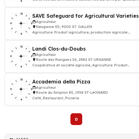
SAVE
Agriculteur
Neugasse 30, 9000 ST. GALLEN
Agriculture: Produit agriculture, production agricole:
produits agricoles
Landi Clos-du-Doubs
Agriculteur
Route des Rangiers 56, 2882 ST-URSANNE
Coopérative et société agricole, Agriculture: Produit
agriculture, production agricole
Accademia della Pizza
Agriculteur
Route du Simplon 85, 1958 ST-LéONARD
Café, Restaurant, Pizzeria
0