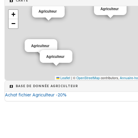
CARTE
Agriculteur
Agriculteur
+
−
Agriculteur
Agriculteur
Leaflet
|
©
OpenStreetMap
contributors,
Annuaire-ho
BASE DE DONNÉE AGRICULTEUR
Achat fichier Agriculteur -20%