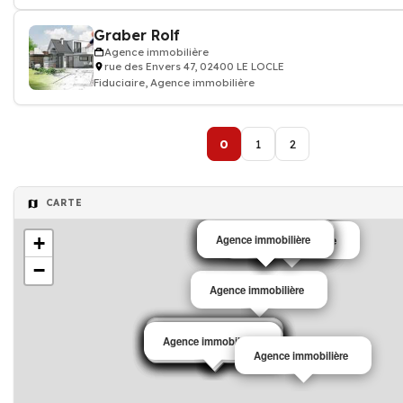
Graber Rolf
Agence immobilière
rue des Envers 47, 02400 LE LOCLE
Fiduciaire, Agence immobilière
0
1
2
CARTE
Agence immobilière
+
Agence immobilière
Agence immobilière
Agence immobilière
Agence immobilière
Agence immobilière
−
Agence immobilière
Agence immobilière
Agence immobilière
Agence immobilière
Agence immobilière
Agence immobilière
Agence immobilière
Agence immobilière
Agence immobilière
Agence immobilière
Agence immobilière
Agence immobilière
Agence immobilière
Agence immobilière