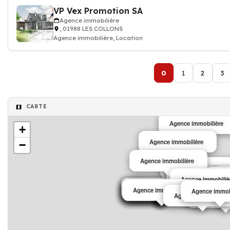
VP Vex Promotion SA
Agence immobilière
, 01988 LES COLLONS
Agence immobilière, Location
0
1
2
3
CARTE
Agence immobilière
+
Agence immobilière
−
Agence immobilière
Agence immobilière
Agence immobilièr
Agence immobilièr
Agence immobiliè
Agence immobiliè
Agence immobiliè
Agence immobilière
Agence immobilière
Agence immobilière
Agence immobilière
Agence immobilière
Agence immobilière
Agence immobilière
Agence immob
Agence immob
Agence immobilière
Agence imm