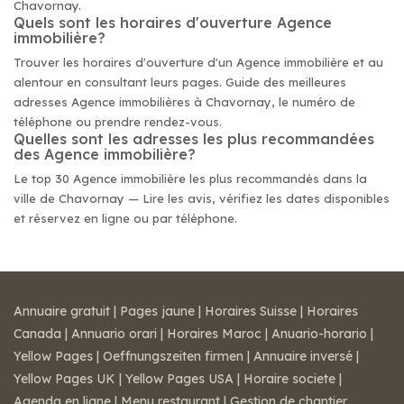
Chavornay.
Quels sont les horaires d'ouverture Agence
immobilière?
Trouver les horaires d'ouverture d'un Agence immobilière et au
alentour en consultant leurs pages. Guide des meilleures
adresses Agence immobilières à Chavornay, le numéro de
téléphone ou prendre rendez-vous.
Quelles sont les adresses les plus recommandées
des Agence immobilière?
Le top 30 Agence immobilière les plus recommandés dans la
ville de Chavornay — Lire les avis, vérifiez les dates disponibles
et réservez en ligne ou par téléphone.
Annuaire gratuit
|
Pages jaune
|
Horaires Suisse
|
Horaires
Canada
|
Annuario orari
|
Horaires Maroc
|
Anuario-horario
|
Yellow Pages
|
Oeffnungszeiten firmen
|
Annuaire inversé
|
Yellow Pages UK
|
Yellow Pages USA
|
Horaire societe
|
Agenda en ligne
|
Menu restaurant
|
Gestion de chantier