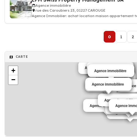
Agence immobilière
rue des Caroubiers 23, 01227 CAROUGE
Agence Immobilier: achat location maison appartement t
0
1
2
CARTE
Agence immobilière
Agence immobilière
Agence immobilière
Agence immobilière
+
Agence immobilière
Agence immobilière
Agence immobilière
−
Agence immobilière
Agence immobilière
Agence 
Agence 
Agence immobili
Agence immobi
Agence immobi
Agence immobilière
Agence immobilière
Agence immob
Agence immob
Agence immobil
Agence immobi