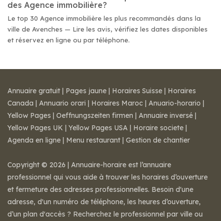
des Agence immobilière?
Le top 30 Agence immobilière les plus recommandés dans la
ville de Avenches — Lire les avis, vérifiez les dates disponibles
et réservez en ligne ou par téléphone.
Annuaire gratuit
|
Pages jaune
|
Horaires Suisse
|
Horaires
Canada
|
Annuario orari
|
Horaires Maroc
|
Anuario-horario
|
Yellow Pages
|
Oeffnungszeiten firmen
|
Annuaire inversé
|
Yellow Pages UK
|
Yellow Pages USA
|
Horaire societe
|
Agenda en ligne
|
Menu restaurant
|
Gestion de chantier
Copyright © 2026 | Annuaire-horaire est l’annuaire
professionnel qui vous aide à trouver les horaires d’ouverture
et fermeture des adresses professionnelles. Besoin d'une
adresse, d'un numéro de téléphone, les heures d’ouverture,
d’un plan d'accès ? Recherchez le professionnel par ville ou