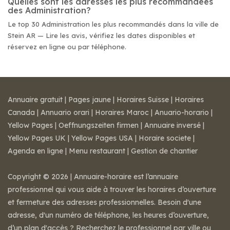
Quelles sont les adresses les plus recommandées
des Administration?
Le top 30 Administration les plus recommandés dans la ville de
Stein AR — Lire les avis, vérifiez les dates disponibles et
réservez en ligne ou par téléphone.
Annuaire gratuit
|
Pages jaune
|
Horaires Suisse
|
Horaires
Canada
|
Annuario orari
|
Horaires Maroc
|
Anuario-horario
|
Yellow Pages
|
Oeffnungszeiten firmen
|
Annuaire inversé
|
Yellow Pages UK
|
Yellow Pages USA
|
Horaire societe
|
Agenda en ligne
|
Menu restaurant
|
Gestion de chantier
Copyright © 2026 | Annuaire-horaire est l’annuaire
professionnel qui vous aide à trouver les horaires d’ouverture
et fermeture des adresses professionnelles. Besoin d'une
adresse, d'un numéro de téléphone, les heures d’ouverture,
d’un plan d'accès ? Recherchez le professionnel par ville ou