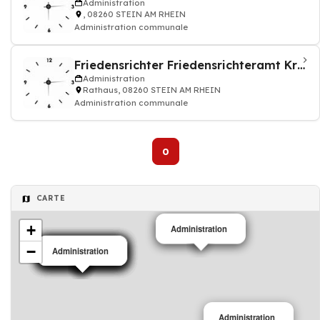
Administration
, 08260 STEIN AM RHEIN
Administration communale
Friedensrichter Friedensrichteramt Kreis Stein
Administration
Rathaus, 08260 STEIN AM RHEIN
Administration communale
0
CARTE
+
Administration
Administration
−
Administration
Administration
Administration
Administration
Administration
Administration
Administration
Administration
Administration