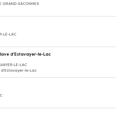
8 LE GRAND-SACONNEX
ER-LE-LAC
clave d'Estavayer-le-Lac
TAVAYER-LE-LAC
e d'Estavayer-le-Lac
AC