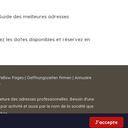
Guide des meilleures adresses
ez les dates disponibles et réservez en
Yellow Pages
|
Oeffnungszeiten firmen
|
Annuaire
r
meture des adresses professionnelles. Besoin d'une
par activité et aussi par le nom de la société que
tion.
J'accepte