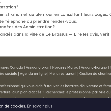
.
stration?
inistration et au alentour en consultant leurs pages. 
de téléphone ou prendre rendez-vous.
mandées des Administration?
dés dans la ville de Le Brassus — Lire les avis, vérifi
raires Canada
|
Annuario orari
|
Horaires Maroc
|
Anuario-horario
|
ire societe
|
Agenda en ligne
|
Menu restaurant
|
Gestion de chantie
rofessionnel qui vous aide à trouver les horaires d’ouverture et fer
rture, d’un plan d'accès ? Recherchez le professionnel par ville ou 
otre avis et vos recommandations avec un commentaire et une nota
ion de cookies.
En savoir plus