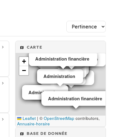
CARTE
Administration financière
Administration financière
Administration financière
Mairie
+
Administration
Administration
Administration
Administration
Administration
−
Administration
Administration
Administration
Administration
Administration
Administration
Administration
Administration
Mairie
Administration financière
Administration financière
Leaflet
|
©
OpenStreetMap
contributors,
Annuaire-horaire
BASE DE DONNÉE