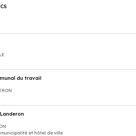
OCS
CLE
munal du travail
DERON
 Landeron
RON
unicipalité et hôtel de ville