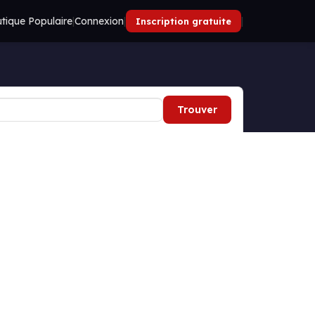
tique Populaire
|
Connexion
|
|
Inscription gratuite
Trouver