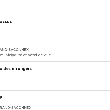
rassus
 GRAND-SACONNEX
unicipalité et hôtel de ville
au des étrangers
 P
E GRAND-SACONNEX