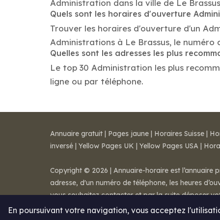
Administration dans la ville de Le Brassus
Quels sont les horaires d'ouverture Admini
Trouver les horaires d'ouverture d'un Adm
Administrations à Le Brassus, le numéro 
Quelles sont les adresses les plus recom
Le top 30 Administration les plus recomman
ligne ou par téléphone.
Annuaire gratuit
|
Pages jaune
|
Horaires Suisse
|
Ho
inversé
|
Yellow Pages UK
|
Yellow Pages USA
|
Hora
Copyright © 2026 | Annuaire-horaire est l’annuaire p
adresse, d'un numéro de téléphone, les heures d’ouve
vous souhaitez contacter et par la suite déposer v
Mentions légales
-
Conditions de ventes
-
Contact
En poursuivant votre navigation, vous acceptez l'utilisat