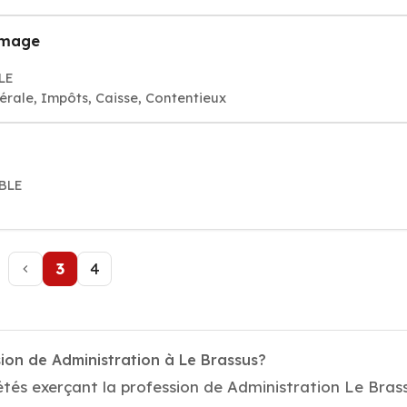
ômage
CLE
érale, Impôts, Caisse, Contentieux
âBLE
3
4
ion de Administration à Le Brassus?
tés exerçant la profession de Administration Le Brassu