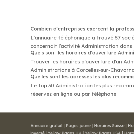
Combien d'entreprises exercent la profes
L'annuaire téléphonique a trouvé 57 soci
concernait l'activité Administration dans 
Quels sont les horaires d'ouverture Admini
Trouver les horaires d'ouverture d'un Adm
Administrations à Corcelles-sur-Chavorn
Quelles sont les adresses les plus recom
Le top 30 Administration les plus recomman
réservez en ligne ou par téléphone.
Annuaire gratuit
|
Pages jaune
|
Horaires Suisse
|
Ho
inversé
|
Yellow Pages UK
|
Yellow Pages USA
|
Hora