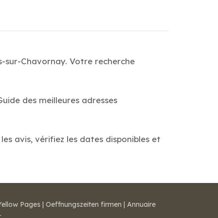
es-sur-Chavornay. Votre recherche
Guide des meilleures adresses
s avis, vérifiez les dates disponibles et
Yellow Pages
|
Oeffnungszeiten firmen
|
Annuaire
r