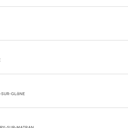
E
RS-SUR-GLâNE
 AVRY-SUR-MATRAN