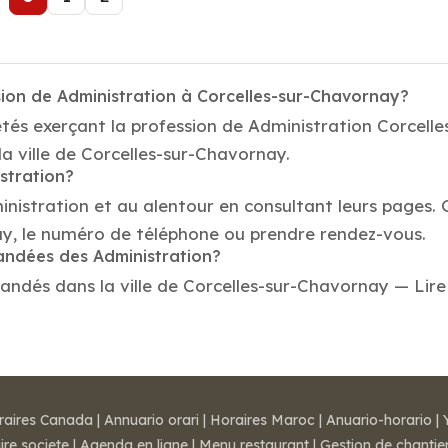
sion de Administration à Corcelles-sur-Chavornay?
étés exerçant la profession de Administration Corcell
la ville de Corcelles-sur-Chavornay.
stration?
inistration et au alentour en consultant leurs pages. 
ay, le numéro de téléphone ou prendre rendez-vous.
mandées des Administration?
dés dans la ville de Corcelles-sur-Chavornay — Lire le
raires Canada
|
Annuario orari
|
Horaires Maroc
|
Anuario-horario
|
ire societe
|
Agenda en ligne
|
Menu restaurant
|
Gestion de chantie