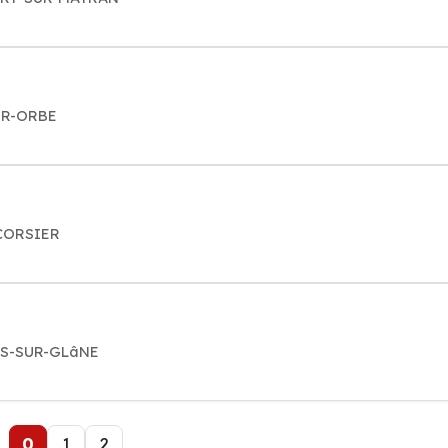
SUR-ORBE
-CORSIER
ARS-SUR-GLâNE
0
1
2