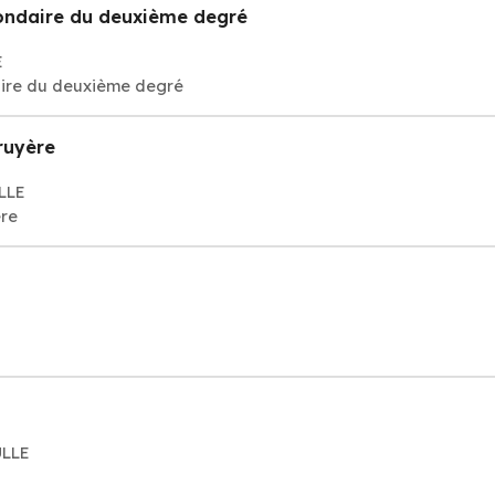
condaire du deuxième degré
E
aire du deuxième degré
ruyère
ULLE
ère
ULLE