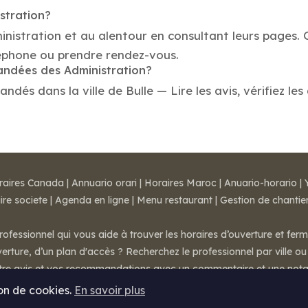
stration?
inistration et au alentour en consultant leurs pages. 
léphone ou prendre rendez-vous.
mandées des Administration?
dés dans la ville de Bulle — Lire les avis, vérifiez les
raires Canada
|
Annuario orari
|
Horaires Maroc
|
Anuario-horario
|
ire societe
|
Agenda en ligne
|
Menu restaurant
|
Gestion de chantie
rofessionnel qui vous aide à trouver les horaires d’ouverture et fer
rture, d’un plan d'accès ? Recherchez le professionnel par ville ou 
otre avis et vos recommandations avec un commentaire et une nota
ion de cookies.
En savoir plus