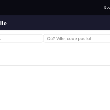
Bou
lle