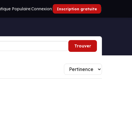
tique Populaire
|
Connexion
|
|
Inscription gratuite
Trouver