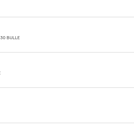
630 BULLE
E