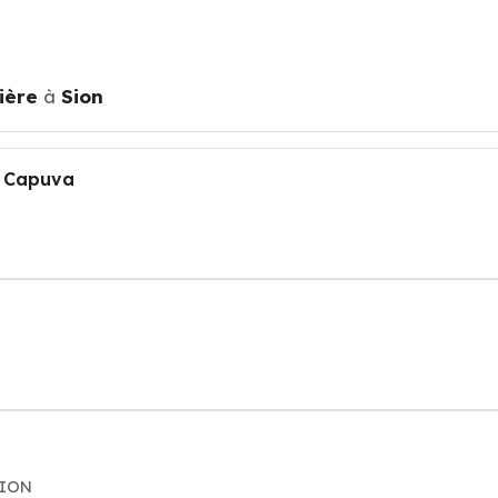
ière
à
Sion
e Capuva
SION