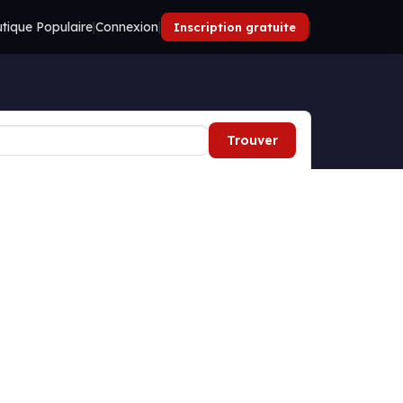
tique Populaire
|
Connexion
|
|
Inscription gratuite
Trouver