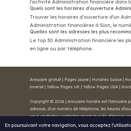
l'activité Administration financière dans la
Quels sont les horaires d'ouverture Admini
Trouver les horaires d'ouverture d'un Adm
Administration financières à Sion, le nu
Quelles sont les adresses les plus recomm
Le top 30 Administration financière les pl
en ligne ou par téléphone.
Annuaire gratuit
|
Pages jaune
|
Horaires Suisse
|
Ho
inversé
|
Yellow Pages UK
|
Yellow Pages USA
|
Hora
Copyright © 2026 | Annuaire-horaire est l’annuaire p
adresse, d'un numéro de téléphone, les heures d’ouve
vous souhaitez contacter et par la suite déposer v
Mentions légales
-
Conditions de ventes
-
Contact
En poursuivant votre navigation, vous acceptez l'utilisat