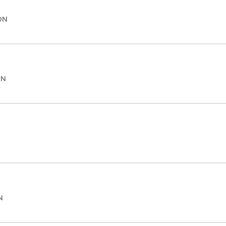
ON
ON
N