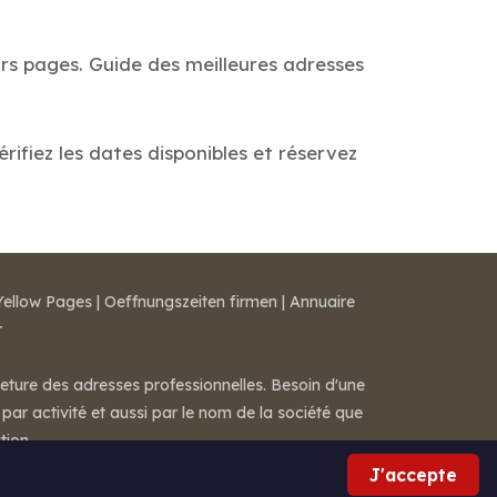
urs pages. Guide des meilleures adresses
rifiez les dates disponibles et réservez
Yellow Pages
|
Oeffnungszeiten firmen
|
Annuaire
r
meture des adresses professionnelles. Besoin d'une
par activité et aussi par le nom de la société que
tion.
J'accepte