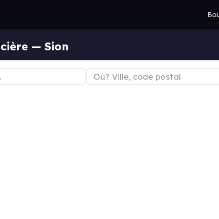
Bou
cière — Sion