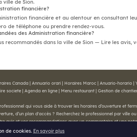
 ville de Sion.
stration financière?
inistration financière et au alentour en consultant le
méro de téléphone ou prendre rendez-vous.
andées des Administration financière?
us recommandés dans la ville de Sion — Lire les avis, vé
raires Canada
|
Annuario orari
|
Horaires Maroc
|
Anuario-horario
|
ire societe
|
Agenda en ligne
|
Menu restaurant
|
Gestion de chantie
rofessionnel qui vous aide à trouver les horaires d’ouverture et fer
rture, d’un plan d'accès ? Recherchez le professionnel par ville ou 
otre avis et vos recommandations avec un commentaire et une nota
ion de cookies.
En savoir plus