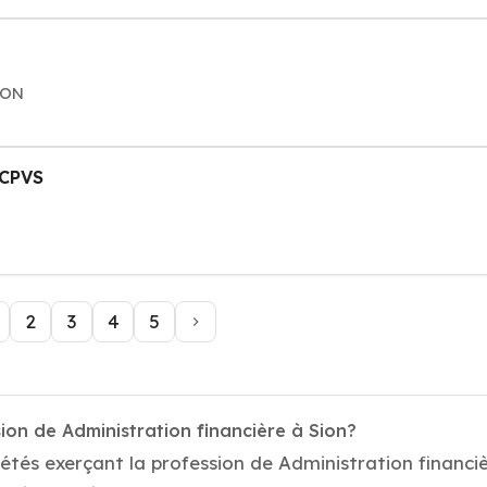
ION
 CPVS
2
3
4
5
ion de Administration financière à Sion?
étés exerçant la profession de Administration financi