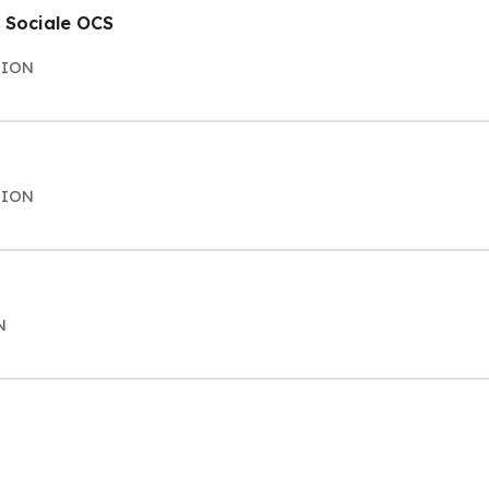
 Sociale OCS
 SION
 SION
N