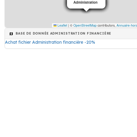
Administration
Administration
Administration
Administration
Administration
Administration
Leaflet
|
©
OpenStreetMap
contributors,
Annuaire-hora
BASE DE DONNÉE ADMINISTRATION FINANCIÈRE
Achat fichier Administration financière -20%