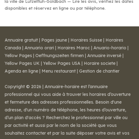
la ville de Lützelflüh-Goldbach — Lire les avis, vérifiez les dates
disponibles et réservez en ligne ou par téléphone.
Annuaire gratuit
|
Pages jaune
|
Horaires Suisse
|
Horaires
Canada
|
Annuario orari
|
Horaires Maroc
|
Anuario-horario
|
Yellow Pages
|
Oeffnungszeiten firmen
|
Annuaire inversé
|
Yellow Pages UK
|
Yellow Pages USA
|
Horaire societe
|
Agenda en ligne
|
Menu restaurant
|
Gestion de chantier
Copyright © 2026 | Annuaire-horaire est l’annuaire
professionnel qui vous aide à trouver les horaires d’ouverture
et fermeture des adresses professionnelles. Besoin d'une
adresse, d'un numéro de téléphone, les heures d’ouverture,
d’un plan d'accès ? Recherchez le professionnel par ville ou
par activité et aussi par le nom de la société que vous
souhaitez contacter et par la suite déposer votre avis et vos