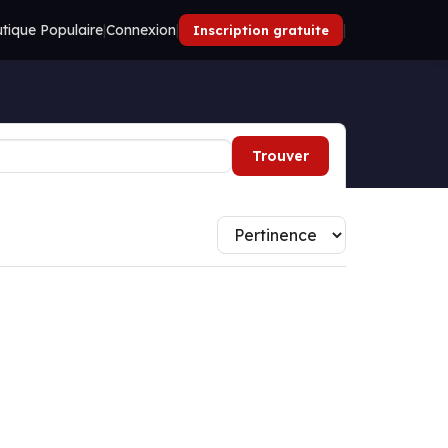
tique Populaire
|
Connexion
|
|
Inscription gratuite
Trouver