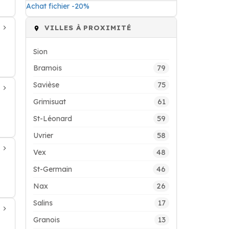
Achat fichier -20%
VILLES À PROXIMITÉ
Sion
79
Bramois
75
Savièse
61
Grimisuat
59
St-Léonard
58
Uvrier
48
Vex
46
St-Germain
26
Nax
17
Salins
13
Granois