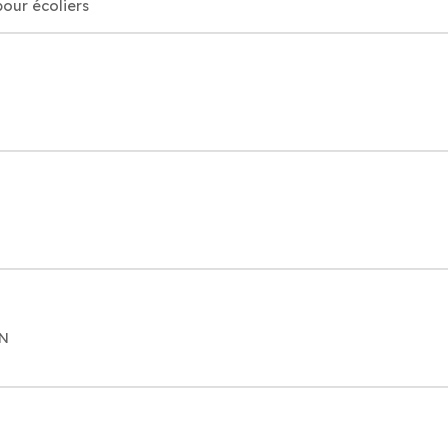
pour écoliers
ON