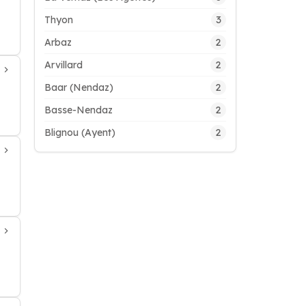
3
Thyon
2
Arbaz
2
Arvillard
2
Baar (Nendaz)
2
Basse-Nendaz
2
Blignou (Ayent)