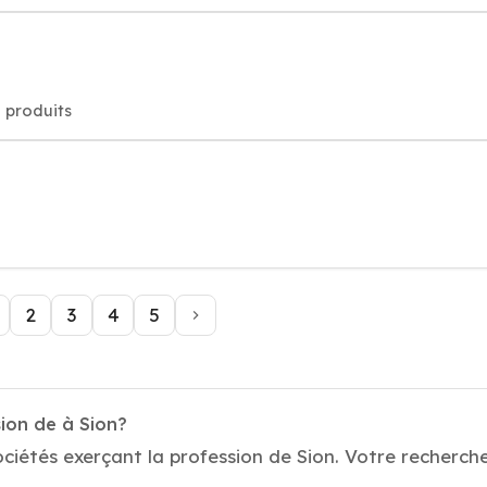
, produits
2
3
4
5
ion de à Sion?
iétés exerçant la profession de Sion. Votre recherche c