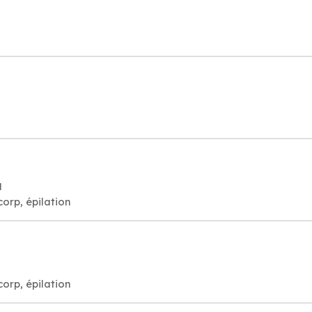
N
corp, épilation
d
corp, épilation