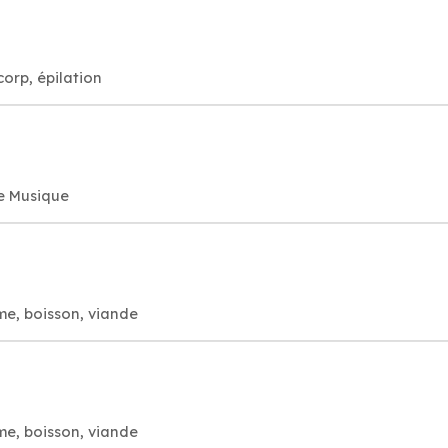
corp, épilation
de Musique
ume, boisson, viande
ume, boisson, viande