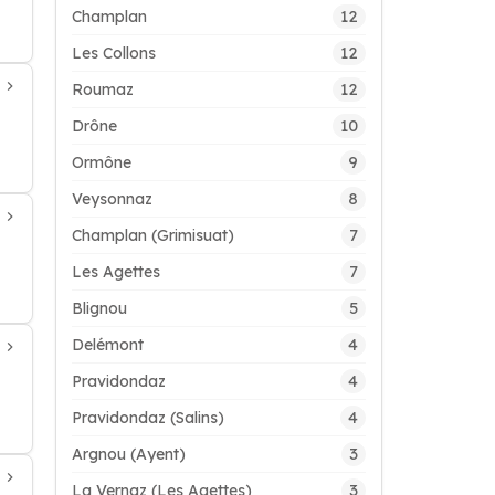
12
Champlan
12
Les Collons
12
Roumaz
10
Drône
9
Ormône
8
Veysonnaz
7
Champlan (Grimisuat)
7
Les Agettes
5
Blignou
4
Delémont
4
Pravidondaz
4
Pravidondaz (Salins)
3
Argnou (Ayent)
3
La Vernaz (Les Agettes)