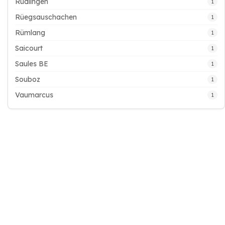
Rüdlingen
1
Rüegsauschachen
1
Rümlang
1
Saicourt
1
Saules BE
1
Souboz
1
Vaumarcus
1