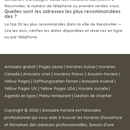
Reconvilier, le numéro de téléphone ou prendre rendez-vous.
Quelles sont les adresses les plus recommandées
des ?
Le top 30 les plus recommandés dans la ville de Reconvilier —
Lire les avis, vérifiez les dates disponibles et réservez en ligne
ou par téléphone.
Annuaire gratuit
|
Pages jaune
|
Horaires Suisse
|
Horaires
Canada
|
Annuario orari
|
Horaires Maroc
|
Anuario-horario
|
Yellow Pages
|
Oeffnungszeiten firmen
|
Annuaire inversé
|
Yellow Pages UK
|
Yellow Pages USA
|
Horaire societe
|
Agenda en ligne
|
Menu restaurant
|
Gestion de chantier
Copyright © 2026 | Annuaire-horaire est l’annuaire
professionnel qui vous aide à trouver les horaires d’ouverture
et fermeture des adresses professionnelles. Besoin d'une