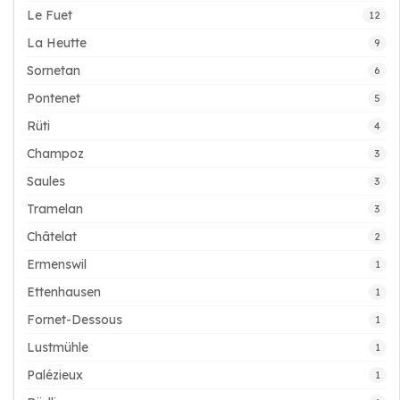
Le Fuet
12
La Heutte
9
Sornetan
6
Pontenet
5
Rüti
4
Champoz
3
Saules
3
Tramelan
3
Châtelat
2
Ermenswil
1
Ettenhausen
1
Fornet-Dessous
1
Lustmühle
1
Palézieux
1