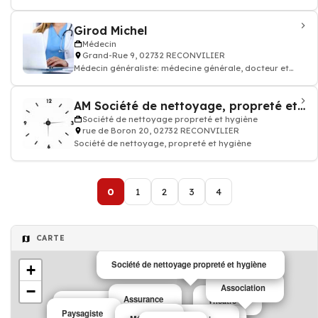
Restaurant
Girod Michel
Médecin
Grand-Rue 9, 02732 RECONVILIER
Médecin généraliste: médecine générale, docteur et
médecin traitant
AM Société de nettoyage, propreté et hygiènes
Société de nettoyage propreté et hygiène
rue de Boron 20, 02732 RECONVILIER
Société de nettoyage, propreté et hygiène
0
1
2
3
4
CARTE
Société de nettoyage propreté et hygiène
+
Association
−
Assurance
Théâtre
Eglise
Paysagiste