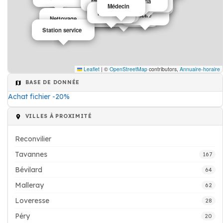
Médecin
Pizzeria
Notaire
Boulangerie Patisserie
Bar
Médecin
Fleuriste
Pharmacie
Hôtel
Fenêtre
Automobile
Institut de beauté
Nettoyage
Station service
Leaflet
|
©
OpenStreetMap
contributors,
Annuaire-horaire
BASE DE DONNÉE
Achat fichier -20%
VILLES À PROXIMITÉ
Reconvilier
Tavannes
167
Bévilard
64
Malleray
62
Loveresse
28
Péry
20