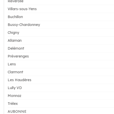
Reverolle
Villars-sous-Yens
Buchillon
Bussy-Chardonney
Chigny
Allaman
Delémont
Préverenges
Lens
Clarmont
Les Haudères
Lully VD
Monnaz
Trélex
AUBONNE