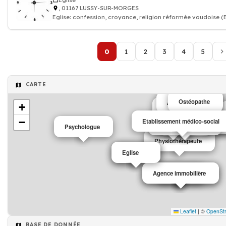
Eglise
, 01167 LUSSY-SUR-MORGES
Eglise: confession, croyance, religion réformée vaudoise (
L
0
1
2
3
4
5
CARTE
Ostéopathe
Administration
Ostéopathe
+
Salon coiffure
Podologue
−
Etablissement médico-social
Agenc
A
Salons de thé café
Taiji
Restaurant
Café
Psychologue
Physiothérapeute
Ingénieur
Eglise
Agence immobilière
Agence immobilière
Police
Leaflet
|
©
OpenSt
BASE DE DONNÉE