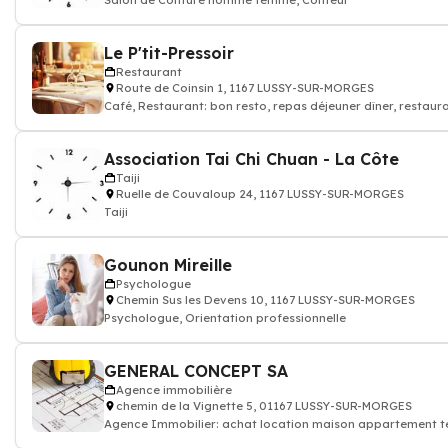
Salon de Coiffure homme femme, Coiffeur
Le P'tit-Pressoir
Restaurant
Route de Coinsin 1, 1167 LUSSY-SUR-MORGES
Café, Restaurant: bon resto, repas déjeuner dîner, restaur
Association Tai Chi Chuan - La Côte
Taiji
Ruelle de Couvaloup 24, 1167 LUSSY-SUR-MORGES
Taiji
Gounon Mireille
Psychologue
Chemin Sus les Devens 10, 1167 LUSSY-SUR-MORGES
Psychologue, Orientation professionnelle
GENERAL CONCEPT SA
Agence immobilière
chemin de la Vignette 5, 01167 LUSSY-SUR-MORGES
Agence Immobilier: achat location maison appartement te