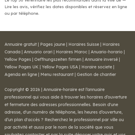
Le top 30 Vétérinaire les plus recommandés dans la ville de —
Lire les avis, vérifiez les dates disponibles et réservez en ligne
ou par téléphone.
Annuaire gratuit
|
Pages jaune
|
Horaires Suisse
|
Horaires
Canada
|
Annuario orari
|
Horaires Maroc
|
Anuario-horario
|
Yellow Pages
|
Oeffnungszeiten firmen
|
Annuaire inversé
|
Yellow Pages UK
|
Yellow Pages USA
|
Horaire societe
|
Agenda en ligne
|
Menu restaurant
|
Gestion de chantier
Copyright © 2026 | Annuaire-horaire est l’annuaire
professionnel qui vous aide à trouver les horaires d’ouverture
et fermeture des adresses professionnelles. Besoin d'une
adresse, d'un numéro de téléphone, les heures d’ouverture,
d’un plan d'accès ? Recherchez le professionnel par ville ou
par activité et aussi par le nom de la société que vous
souhaitez contacter et par la suite déposer votre avis et vos