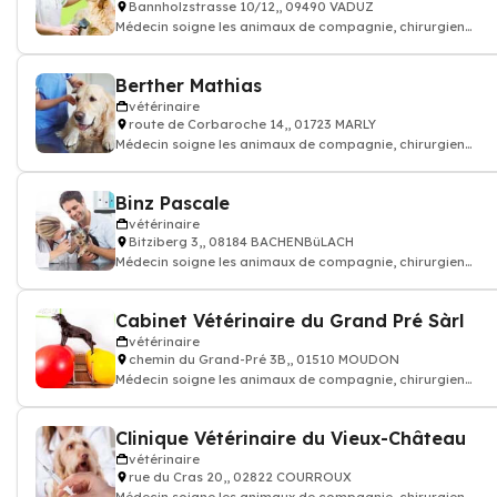
Bannholzstrasse 10/12,, 09490 VADUZ
Médecin soigne les animaux de compagnie, chirurgien
vétérinaire: consultation vaccin, o
Berther Mathias
vétérinaire
route de Corbaroche 14,, 01723 MARLY
Médecin soigne les animaux de compagnie, chirurgien
vétérinaire: consultation vaccin, o
Binz Pascale
vétérinaire
Bitziberg 3,, 08184 BACHENBüLACH
Médecin soigne les animaux de compagnie, chirurgien
vétérinaire: consultation vaccin, o
Cabinet Vétérinaire du Grand Pré Sàrl
vétérinaire
chemin du Grand-Pré 3B,, 01510 MOUDON
Médecin soigne les animaux de compagnie, chirurgien
vétérinaire: consultation vaccin, o
Clinique Vétérinaire du Vieux-Château
vétérinaire
rue du Cras 20,, 02822 COURROUX