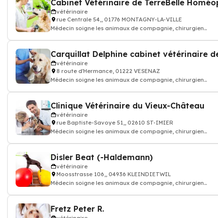
vétérinaire
rue Centrale 54,, 01776 MONTAGNY-LA-VILLE
Médecin soigne les animaux de compagnie, chirurgien
vétérinaire: consultation vaccin, o
vétérinaire
8 route d'Hermance, 01222 VESENAZ
Médecin soigne les animaux de compagnie, chirurgien
vétérinaire: consultation vaccin, o
Clinique Vétérinaire du Vieux-Château
vétérinaire
rue Baptiste-Savoye 51,, 02610 ST-IMIER
Médecin soigne les animaux de compagnie, chirurgien
vétérinaire: consultation vaccin, o
Disler Beat (-Haldemann)
vétérinaire
Moosstrasse 106,, 04936 KLEINDIETWIL
Médecin soigne les animaux de compagnie, chirurgien
vétérinaire: consultation vaccin, o
Fretz Peter R.