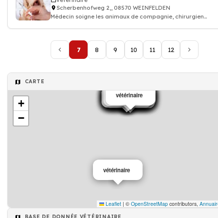
vétérinaire
Scherbenhofweg 2,, 08570 WEINFELDEN
Médecin soigne les animaux de compagnie, chirurgien
vétérinaire: consultation vaccin, o
7
8
9
10
11
12
CARTE
vétérinaire
vétérinaire
vétérinaire
vétérinaire
vétérinaire
vétérinaire
vétérinaire
vétérinaire
vétérinaire
vétérinaire
vétérinaire
vétérinaire
vétérinaire
vétérinaire
vétérinaire
vétérinaire
vétérinaire
vétérinaire
vétérinaire
+
−
vétérinaire
Leaflet
|
©
OpenStreetMap
contributors,
Annuair
BASE DE DONNÉE VÉTÉRINAIRE