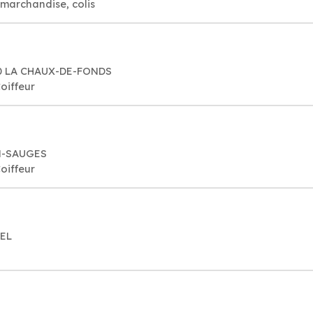
 marchandise, colis
00 LA CHAUX-DE-FONDS
oiffeur
IN-SAUGES
oiffeur
TEL