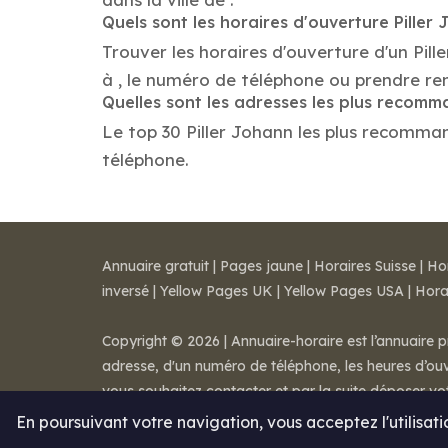
Quels sont les horaires d'ouverture Piller
Trouver les horaires d'ouverture d'un Pil
à , le numéro de téléphone ou prendre re
Quelles sont les adresses les plus recomm
Le top 30 Piller Johann les plus recommandé
téléphone.
Annuaire gratuit
|
Pages jaune
|
Horaires Suisse
|
Ho
inversé
|
Yellow Pages UK
|
Yellow Pages USA
|
Hora
Copyright © 2026 | Annuaire-horaire est l’annuaire p
adresse, d'un numéro de téléphone, les heures d’ouve
vous souhaitez contacter et par la suite déposer v
Mentions légales
-
Conditions de ventes
-
Contact
En poursuivant votre navigation, vous acceptez l'utilisat