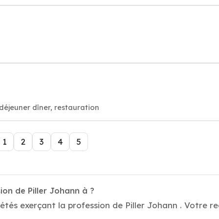
déjeuner dîner, restauration
1
2
3
4
5
ion de Piller Johann à ?
tés exerçant la profession de Piller Johann . Votre re