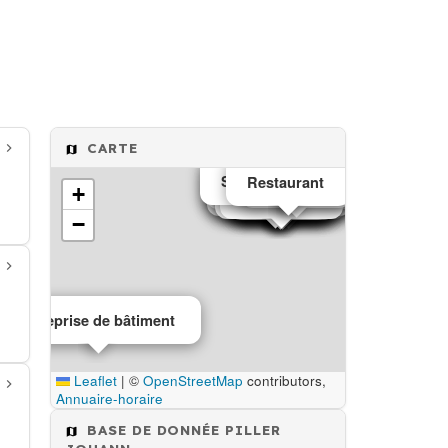
CARTE
Salons de thé café
Restaurant
Serrurier
Agence immobilière
Salon coiffure
Avocat
Horloger
Avocat
+
Salon coiffure
Architecte
Avocat
Avocat
Avocat
Pharmacie
Podologue
Transport
Peinture
Avocat
Avocat
−
Entreprise de bâtiment
Leaflet
|
©
OpenStreetMap
contributors,
Annuaire-horaire
BASE DE DONNÉE PILLER