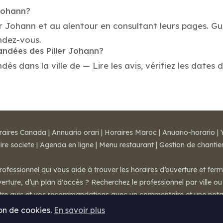
 Johann?
ler Johann et au alentour en consultant leurs pages. Gu
ndez-vous.
andées des Piller Johann?
s dans la ville de — Lire les avis, vérifiez les dates 
raires Canada
|
Annuario orari
|
Horaires Maroc
|
Anuario-horario
|
ire societe
|
Agenda en ligne
|
Menu restaurant
|
Gestion de chantie
rofessionnel qui vous aide à trouver les horaires d’ouverture et fer
rture, d’un plan d'accès ? Recherchez le professionnel par ville ou 
otre avis et vos recommandations avec un commentaire et une nota
ion de cookies.
En savoir plus