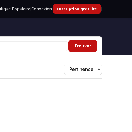
tique Populaire
|
Connexion
|
|
Inscription gratuite
Trouver