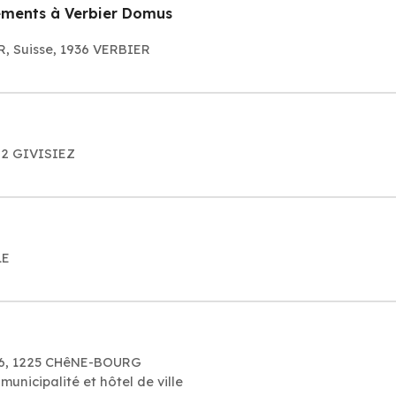
tements à Verbier Domus
R, Suisse, 1936 VERBIER
762 GIVISIEZ
LE
 6, 1225 CHêNE-BOURG
unicipalité et hôtel de ville