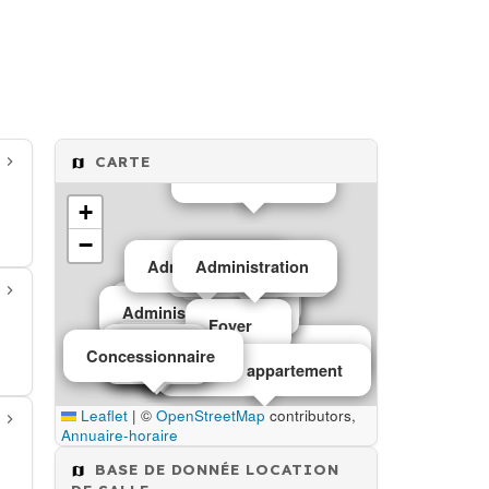
CARTE
Administration
+
−
Administration
Administration
Administration
Mairie
Ecole publique
Location vehicule
Location vehicule
Administration
Foyer
Ecole
Mairie
mairie
Location vehicule
Concessionnaire
mairie
Mairie
Mairie
Mairie
location appartement
Leaflet
|
©
OpenStreetMap
contributors,
Annuaire-horaire
BASE DE DONNÉE LOCATION