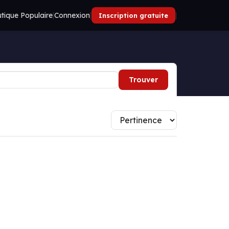
tique Populaire
|
Connexion
|
|
Inscription gratuite
Trouver