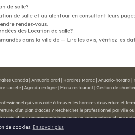
on de salle?
ation de salle et au alentour en consultant leurs page
rendre rendez-vous.
andées des Location de salle?
mandés dans la ville de — Lire les avis, vérifiez les da
raires Canada
|
Annuario orari
|
Horaires Maroc
|
Anuario-horario
|
ire societe
|
Agenda en ligne
|
Menu restaurant
|
Gestion de chantie
rofessionnel qui vous aide à trouver les horaires d’ouverture et fer
rture, d’un plan d'accès ? Recherchez le professionnel par ville ou 
otre avis et vos recommandations avec un commentaire et une nota
ion de cookies.
En savoir plus