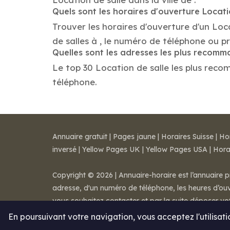
Quels sont les horaires d'ouverture Locati
Trouver les horaires d'ouverture d'un Loc
de salles à , le numéro de téléphone ou p
Quelles sont les adresses les plus recomm
Le top 30 Location de salle les plus recom
téléphone.
Annuaire gratuit
|
Pages jaune
|
Horaires Suisse
|
Ho
inversé
|
Yellow Pages UK
|
Yellow Pages USA
|
Hora
Copyright © 2026 | Annuaire-horaire est l’annuaire p
adresse, d'un numéro de téléphone, les heures d’ouve
vous souhaitez contacter et par la suite déposer v
Mentions légales
-
Conditions de ventes
-
Contact
En poursuivant votre navigation, vous acceptez l'utilisat