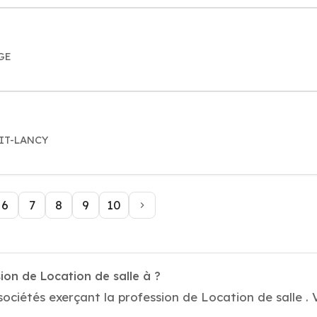
GE
TIT-LANCY
6
7
8
9
10
ion de Location de salle à ?
ociétés exerçant la profession de Location de salle . V