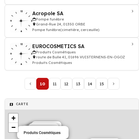
Acropole SA
Pompe funèbre
Grand-Rue 24, 01350 ORBE
Pompe funèbre(cimetière, cerceuille)
EUROCOSMETICS SA
Produits Cosmétiques
route de Bulle 41, 01696 VUISTERNENS-EN-OGOZ
Produits Cosmétiques
10
11
12
13
14
15
CARTE
+
−
Peinture
Outillage
Outillage
Peinture
Paysagiste
Opticien
Pompe funèbre
Produits Cosmétiques
Papier
Peinture
Opticien
Peinture
Paysagiste
Peinture
Pharmacie
Peinture
Pharmacie
Peinture
Pharmacie