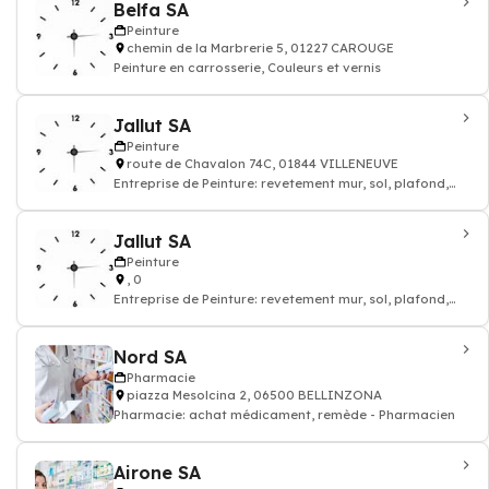
Belfa SA
Peinture
chemin de la Marbrerie 5, 01227 CAROUGE
Peinture en carrosserie, Couleurs et vernis
Jallut SA
Peinture
route de Chavalon 74C, 01844 VILLENEUVE
Entreprise de Peinture: revetement mur, sol, plafond,
fournitures pour Peintre - Pot de pe
Jallut SA
Peinture
, 0
Entreprise de Peinture: revetement mur, sol, plafond,
Couleurs et vernis, fournitures pour
Nord SA
Pharmacie
piazza Mesolcina 2, 06500 BELLINZONA
Pharmacie: achat médicament, remède - Pharmacien
Airone SA