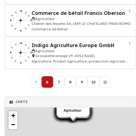
Commerce de bétail Francis Oberson
Agriculteur
Chemin des Noutes 54, 1689 LE CHâTELARD-PRèS-ROMONT
Commerce de Bétail
Indigo Agriculture Europe GmbH
Agriculteur
Grosspeteranlage 29, 4052 BASEL
Agriculture: Produit agriculture, production agricole:
produits agricoles
6
7
8
9
10
11
CARTE
Agriculteur
Agriculteur
Agriculteur
Agriculteur
Agriculteur
Agriculteur
Agriculteur
Agriculteur
Agriculteur
Agriculteur
Agriculteur
Agriculteur
Agriculteur
Agriculteur
Agriculteur
Agriculteur
Agriculteur
Agriculteur
Agriculteur
+
−