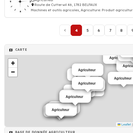
Agriculteur
Route de Cutterwil 46, 1782 BELFAUX
Machines et outils agricoles, Agriculture: Produit agricultu
4
5
6
7
8
CARTE
Agri
Agricult
Agric
Agriculteur
+
Agricu
Agriculteur
−
Agriculteur
Agriculteur
Agriculteur
Agriculteur
Agriculteur
Agriculteur
Agriculteur
Agriculteur
Agriculteur
Agriculteur
Agriculteur
Agriculteur
Agriculteur
Leaflet
|
BASE DE DONNÉE AGRICULTEUR